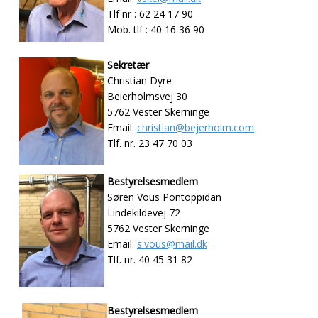
Tlf nr : 62 24 17 90
Mob. tlf : 40 16 36 90
Sekretær
Christian Dyre
Beierholmsvej 30
5762 Vester Skerninge
Email:
christian@bejerholm.com
Tlf. nr. 23 47 70 03
Bestyrelsesmedlem
Søren Vous Pontoppidan
Lindekildevej 72
5762 Vester Skerninge
Email:
s.vous@mail.dk
Tlf. nr. 40 45 31 82
Bestyrelsesmedlem