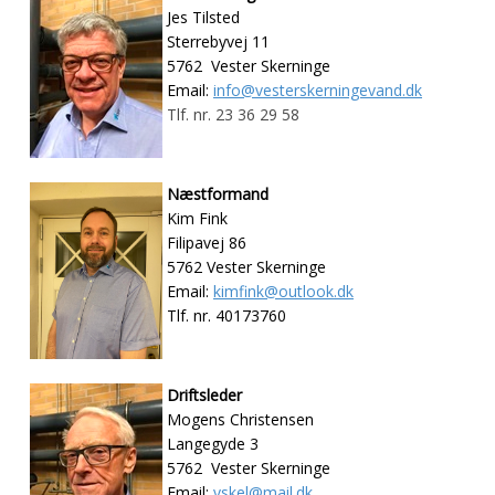
Jes Tilsted
Sterrebyvej 11
5762 Vester Skerninge
Email:
info@vesterskerningevand.dk
Tlf. nr. 23 36 29 58
Næstformand
Kim Fink
Filipavej 86
5762 Vester Skerninge
Email:
kimfink@outlook.dk
Tlf. nr. 40173760
Driftsleder
Mogens Christensen
Langegyde 3
5762 Vester Skerninge
Email:
vskel@mail.dk