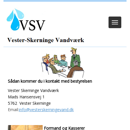
Log ind
Toggle
navigat
Sådan kommer du i kontakt med bestyrelsen
Vester Skerninge Vandværk
Mads Hansensvej 1
5762
Vester Skerninge
Email:
info@vesterskerningevand.dk
Formand og Kasserer