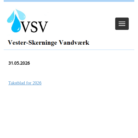
Log ind
Toggle
navigat
31.05.2026
6
Takstblad for 202